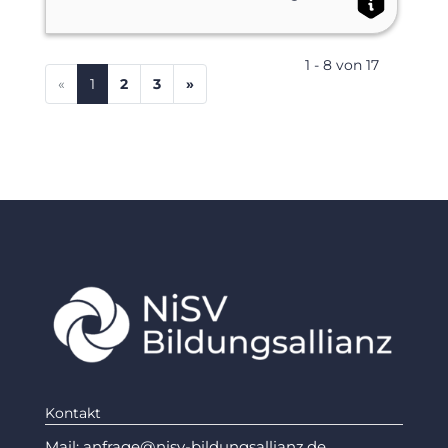
1 - 8 von 17
(current)
«
1
2
3
»
Kontakt
Mail:
anfrage@nisv-bildungsallianz.de